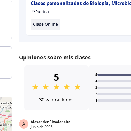
Clases personalizadas de Biología, Microbio
Bioquímica y Ciencias Biomédicas Para nive
Puebla
y Doctorado
Clase Online
Opiniones sobre mis clases
5
5
4
★
★
★
★
★
3
2
30 valoraciones
1
Alexander Rivadeneira
A
Junio de 2026