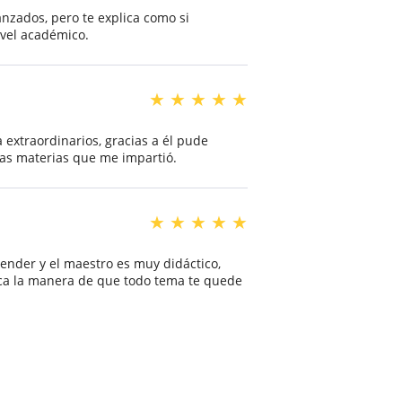
nzados, pero te explica como si
ivel académico.
★
★
★
★
★
xtraordinarios, gracias a él pude
as materias que me impartió.
★
★
★
★
★
render y el maestro es muy didáctico,
sca la manera de que todo tema te quede