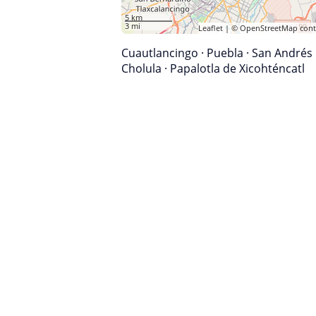
5 km
3 mi
Leaflet
| ©
OpenStreetMap
cont
Cuautlancingo
·
Puebla
·
San Andrés
Cholula
·
Papalotla de Xicohténcatl