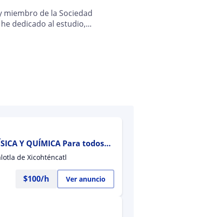
y miembro de la Sociedad
he dedicado al estudio,...
SICA Y QUÍMICA Para todos
nciatura, Maestría y
lotla de Xicohténcatl
$
100
/h
Ver anuncio