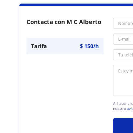
Contacta con M C Alberto
Tarifa
$
150
/h
Al hacer cli
nuestro
avi