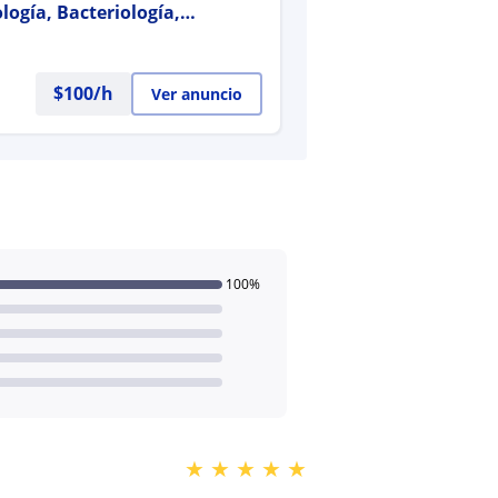
logía, Bacteriología,
les de Licenciatura, Maestría
$
100
/h
Ver anuncio
100%
★
★
★
★
★