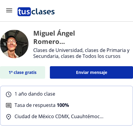
Miguel Ángel
Romero
Solano
Clases de Universidad, clases de Primaria y
Secundaria, clases de Todos los cursos
1ª clase gratis
Enviar mensaje
1 año dando clase
Tasa de respuesta
100%
Ciudad de México CDMX, Cuauhtémoc, Benito Juárez, Coyoacán, Álvaro Obregón, Miguel Hidalgo