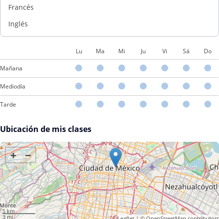
Francés
Inglés
Lu
Ma
Mi
Ju
Vi
Sá
Do
Mañana
Mediodía
Tarde
Ubicación de mis clases
+
−
5 km
3 mi
Leaflet
| ©
OpenStreetMap
contributors