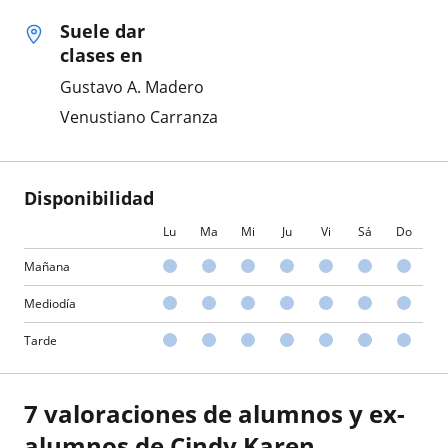
Suele dar
clases en
Gustavo A. Madero
Venustiano Carranza
Disponibilidad
Lu
Ma
Mi
Ju
Vi
Sá
Do
Mañana
Mediodía
Tarde
7 valoraciones de alumnos y ex-
alumnos de Cindy Karen