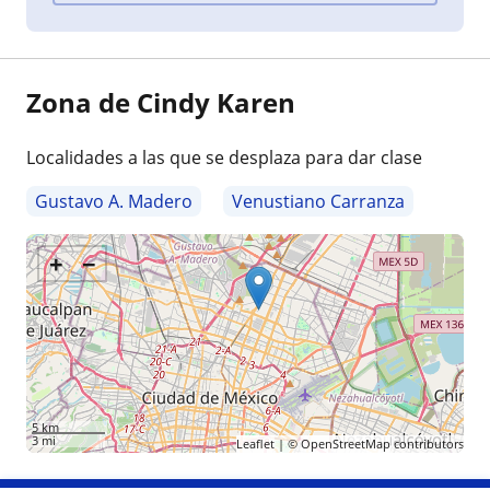
Zona de Cindy Karen
Localidades a las que se desplaza para dar clase
Gustavo A. Madero
Venustiano Carranza
+
−
5 km
3 mi
Leaflet
| ©
OpenStreetMap
contributors