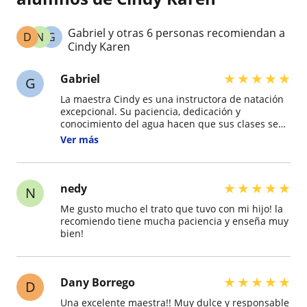
Gabriel y otras 6 personas recomiendan a
D
N
G
Cindy Karen
★
★
★
★
★
Gabriel
G
La maestra Cindy es una instructora de natación
excepcional. Su paciencia, dedicación y
conocimiento del agua hacen que sus clases sean
divertidas y enriquecedoras para estudiantes de
Ver más
todas las edades y niveles. Su capacidad para
adaptarse a las necesidades individuales de cada
alumno y su enfoque en la seguridad y la técnica
correcta han ayudado a mi familia a mejorar
★
★
★
★
★
nedy
N
significativamente sus habilidades en el agua. ¡Es
Me gusto mucho el trato que tuvo con mi hijo! la
una verdadera profesional y una inspiración para
recomiendo tiene mucha paciencia y enseña muy
sus estudiantes!
bien!
★
★
★
★
★
Dany Borrego
D
Una excelente maestra!! Muy dulce y responsable