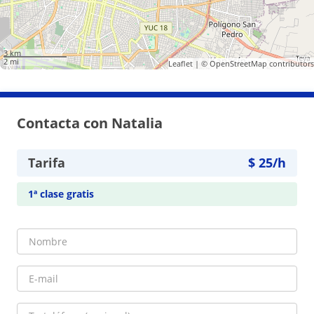
3 km
2 mi
Leaflet
| ©
OpenStreetMap
contributors
Contacta con Natalia
Tarifa
$
25
/h
1ª clase gratis