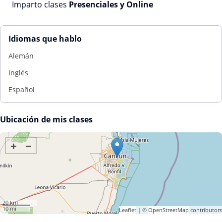
Imparto clases
Presenciales y Online
Idiomas que hablo
Alemán
Inglés
Español
Ubicación de mis clases
+
−
20 km
10 mi
Leaflet
| ©
OpenStreetMap
contributors