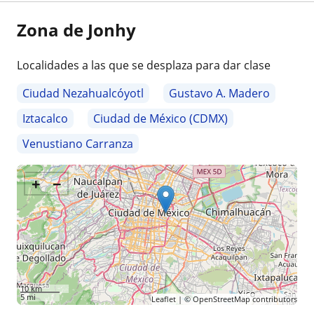
Zona de Jonhy
Localidades a las que se desplaza para dar clase
Ciudad Nezahualcóyotl
Gustavo A. Madero
Iztacalco
Ciudad de México (CDMX)
Venustiano Carranza
+
−
10 km
5 mi
Leaflet
| ©
OpenStreetMap
contributors