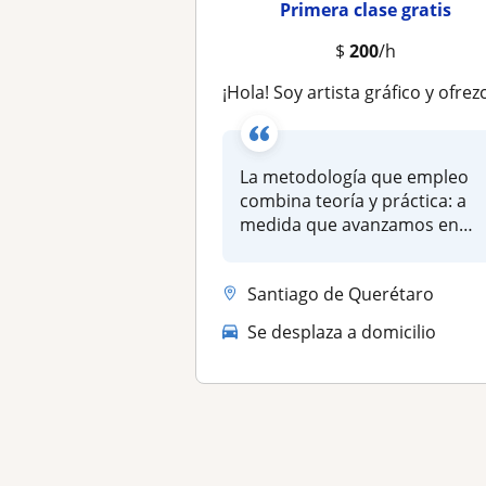
Primera clase gratis
$
200
/h
¡Hola! Soy artista gráfico y ofrezco mis servicios para dar clases de dibujo e introducción a la pintura. ¡Puede ser en línea, p
La metodología que empleo
combina teoría y práctica: a
medida que avanzamos en
cada...
Santiago de Querétaro
Se desplaza a domicilio