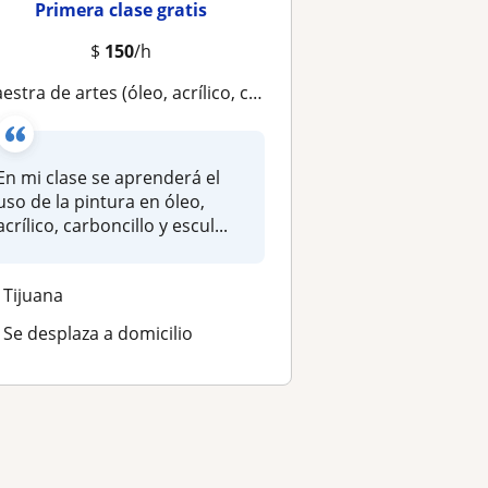
Primera clase gratis
$
150
/h
estra de artes (óleo, acrílico, carboncillo, escultura y barnizado de obra)
En mi clase se aprenderá el
uso de la pintura en óleo,
acrílico, carboncillo y escul...
Tijuana
Se desplaza a domicilio