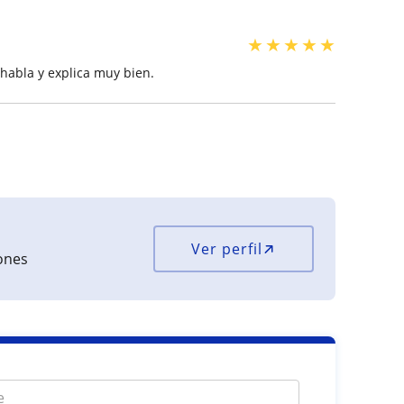
★
★
★
★
★
habla y explica muy bien.
Ver perfil
iones