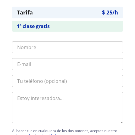
Tarifa
$
25
/h
1ª clase gratis
Al hacer clic en cualquiera de los dos botones, aceptas nuestro