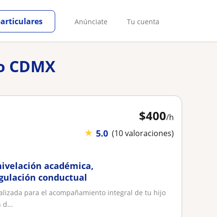
particulares
Anúnciate
Tu cuenta
co CDMX
$
400
/h
★
5.0
(10 valoraciones)
nivelación académica,
ulación conductual
lizada para el acompañamiento integral de tu hijo
 d...