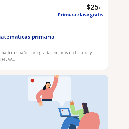
$
25
/h
Primera clase gratis
 matematicas primaria
atico,español, ortografía, mejoras en lectura y
EL, W...