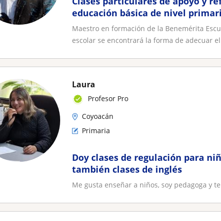
Clases particulares de apoyo y r
educación básica de nivel primar
personalizado para cada alumno
Maestro en formación de la Benemérita Escu
escolar se encontrará la forma de adecuar el
Laura
Profesor Pro
Coyoacán
Primaria
Doy clases de regulación para ni
también clases de inglés
Me gusta enseñar a niños, soy pedagoga y te