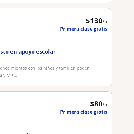
$
130
/h
Primera clase gratis
usto en apoyo escolar
a
conocimientos con los niños y también poder
r. Mis...
$
80
/h
Primera clase gratis