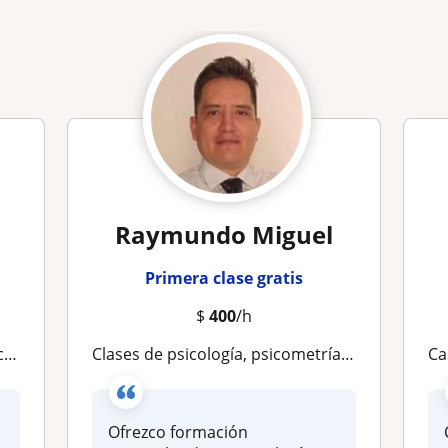
Raymundo Miguel
Primera clase gratis
$
400
/h
os
Clases de psicología, psicometría y psico traumatología
Case
Ofrezco formación