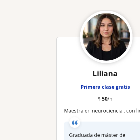
Liliana
Primera clase gratis
$
50
/h
Maestra en neurociencia , con licenciatura en administración y experiencia en recursos human
Graduada de máster de