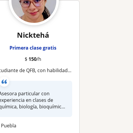
Nicktehá
Primera clase gratis
$
150
/h
ante de QFB, con habilidad de enseñanza en Química, bioquímica, biología, ingles básico, matemáticas básicas, microbiología
Asesora particular con
experiencia en clases de
química, biología, bioquímica,
micro...
Puebla