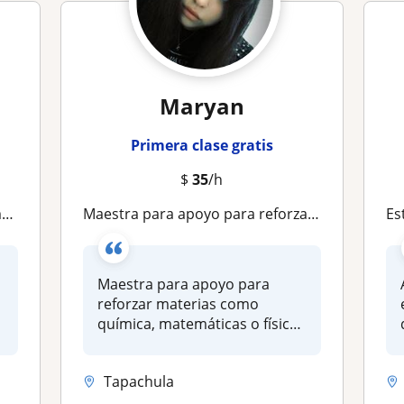
Maryan
Primera clase gratis
$
35
/h
a
Maestra para apoyo para reforzar materias como química, matemáticas o física, para estudiantes de preparatoria, secundaria
Estudi
Maestra para apoyo para
reforzar materias como
química, matemáticas o física,
para e...
Tapachula