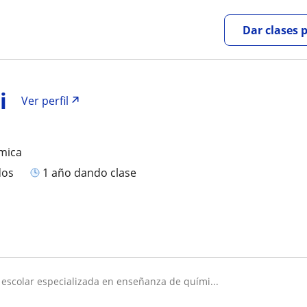
Dar clases 
i
Ver perfil
mica
dos
1 año dando clase
 escolar especializada en enseñanza de quími...