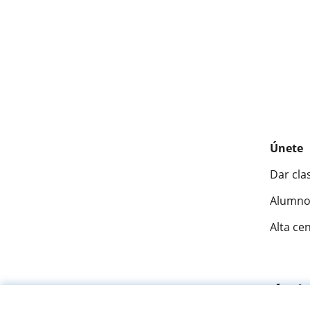
Únete
Dar cla
Alumno
Alta ce
Fantásti