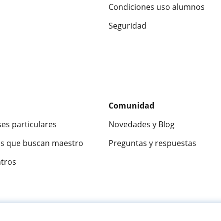
Condiciones uso alumnos
Seguridad
Comunidad
ses particulares
Novedades y Blog
s que buscan maestro
Preguntas y respuestas
ntros
ca
9,5/10
★★★★★
9,5/10
305915
opinion