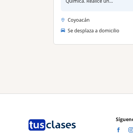
Química. Realicé un
posdoctorado en la U...
Coyoacán
Se desplaza a domicilio
Síguen