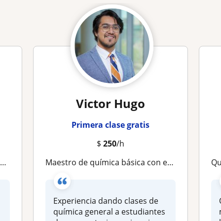
Victor Hugo
Primera clase gratis
$
250
/h
o
Maestro de química básica con experiencia en clases en línea para niños, adolescentes y adultos
Quí
Experiencia dando clases de
química general a estudiantes