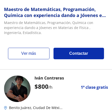
Maestro de Matemáticas, Programación,
Química con experiencia dando a Jóvenes en
Materias de Física , Ingeniería, Estadística
Maestro de Matemáticas, Programación, Química con
experiencia dando a Jóvenes en Materias de Física ,
Ingeniería, Estadística.
ver más
Contactar
Iván Contreras
$
800
/h
1ª clase gratis
Benito Juárez, Ciudad De Méxi...