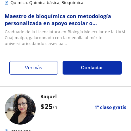
Química: Química básica, Bioquímica
Maestro de bioquímica con metodología
personalizada en apoyo escolar o
principiantes de forma presencial o en línea
Graduado de la Licenciatura en Biología Molecular de la UAM
Cuajimalpa, galardonado con la medalla al mérito
universitario, dando clases pa...
ver más
Contactar
Raquel
$
25
/h
1ª clase gratis