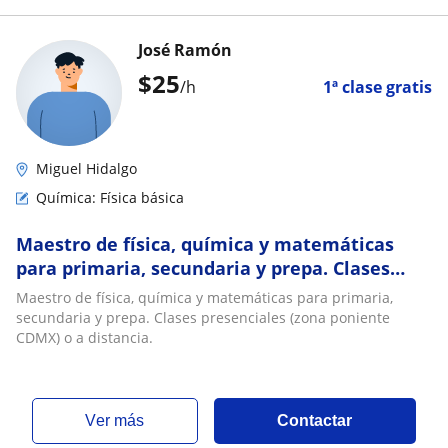
José Ramón
$
25
/h
1ª clase gratis
Miguel Hidalgo
Química: Física básica
Maestro de física, química y matemáticas
para primaria, secundaria y prepa. Clases
presenciales (zona poniente CDMX) o a
Maestro de física, química y matemáticas para primaria,
distancia
secundaria y prepa. Clases presenciales (zona poniente
CDMX) o a distancia.
ver más
Contactar