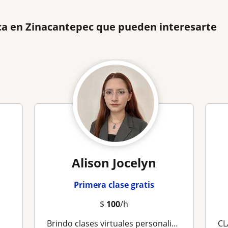
ca en Zinacantepec que pueden interesarte
Alison Jocelyn
Primera clase gratis
$
100
/h
Brindo clases virtuales personalizadas en matemáticas, física y química, adaptadas al nivel y ritmo de cada estudiante
CL