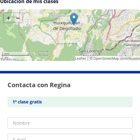
Ubicación de mis clases
+
−
3 km
2 mi
Leaflet
| ©
OpenStreetMap
contributors
Contacta con Regina
1ª clase gratis