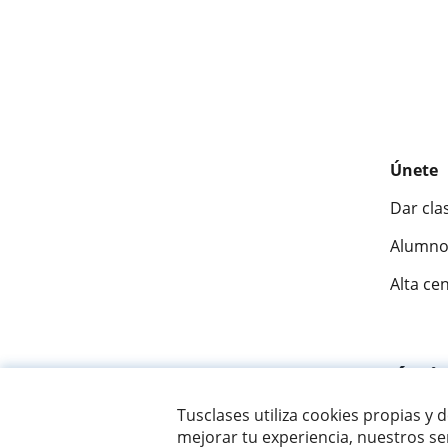
Únete
Dar cla
Alumno
Alta ce
Fantásti
Tusclases utiliza cookies propias y 
mejorar tu experiencia, nuestros ser
© 2007 - 2026 Tusclases.mx