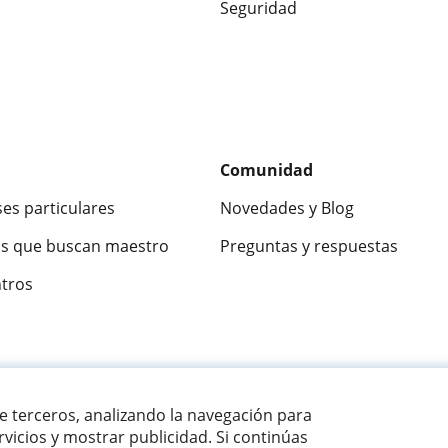
Seguridad
Comunidad
ses particulares
Novedades y Blog
s que buscan maestro
Preguntas y respuestas
ntros
ca
9,5/10
★★★★★
9,5/10
305915
opinion
de terceros, analizando la navegación para
vicios y mostrar publicidad. Si continúas