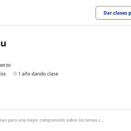
Dar clases 
.u
uerzo
dos
1 año dando clase
poyo para una mejor comprensión sobre los temas c...