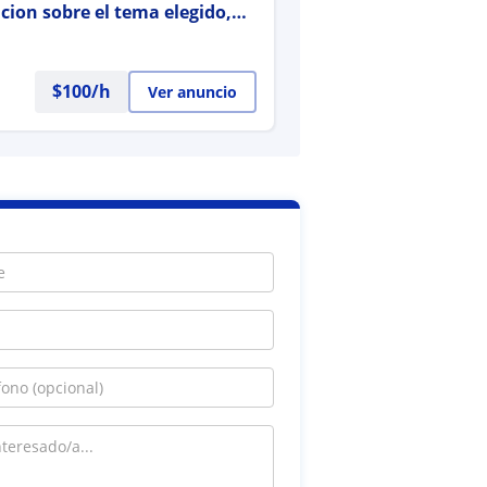
cion sobre el tema elegido,
macion
$
100
/h
Ver anuncio