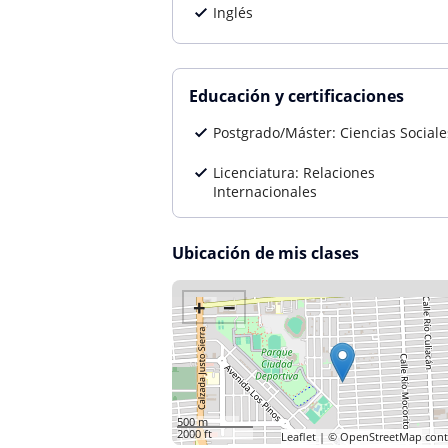
Inglés
Educación y certificaciones
Postgrado/Máster: Ciencias Sociale
Licenciatura: Relaciones
Internacionales
Ubicación de mis clases
+
−
500 m
2000 ft
Leaflet
| ©
OpenStreetMap
cont