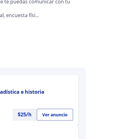
ue te puedas comunicar con tu
, encuesta físi...
dística e historia
$
25
/h
Ver anuncio