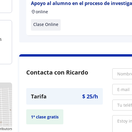
Apoyo al alumno en el proceso de investiga
cuidando el correcto uso fuentes de infor
online
Clase Online
s
Contacta con Ricardo
Tarifa
$
25
/h
1ª clase gratis
ributors