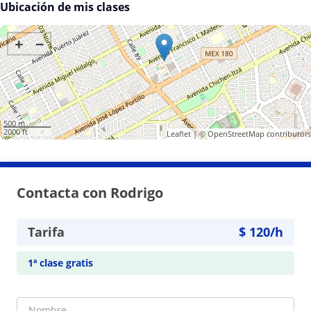
Ubicación de mis clases
+
−
500 m
2000 ft
Leaflet
| ©
OpenStreetMap
contributors
Contacta con Rodrigo
Tarifa
$
120
/h
1ª clase gratis