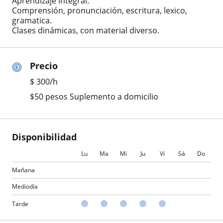
Aprendizaje integral:
Comprensión, pronunciación, escritura, lexico,
gramatica.
Clases dinámicas, con material diverso.
Precio
$
300
/h
$50 pesos Suplemento a domicilio
Disponibilidad
Lu
Ma
Mi
Ju
Vi
Sá
Do
Mañana
Mediodía
Tarde