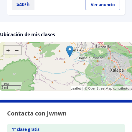
$
40
/h
Ver anuncio
Ubicación de mis clases
+
−
5 km
3 mi
Leaflet
| ©
OpenStreetMap
contributors
Contacta con Jwnwn
1ª clase gratis