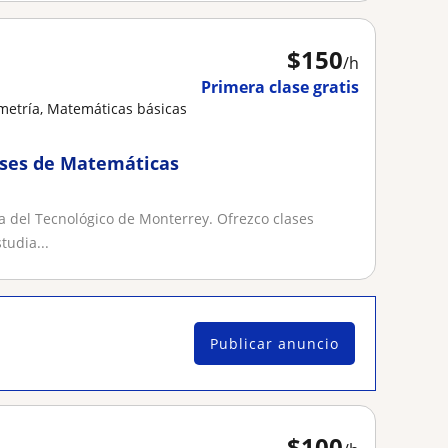
$
150
/h
Primera clase gratis
metría, Matemáticas básicas
ases de Matemáticas
a del Tecnológico de Monterrey. Ofrezco clases
tudia...
Publicar anuncio
$
100