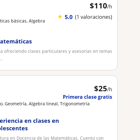
$
110
/h
★
5.0
(1 valoraciones)
icas básicas, Álgebra
matemáticas
 ofreciendo clases particulares y asesorías en temas
..
$
25
/h
Primera clase gratis
, Geometría, Álgebra lineal, Trigonometría
riencia en clases en
olescentes
iatura en Docencia de las Matemáticas. Cuento con