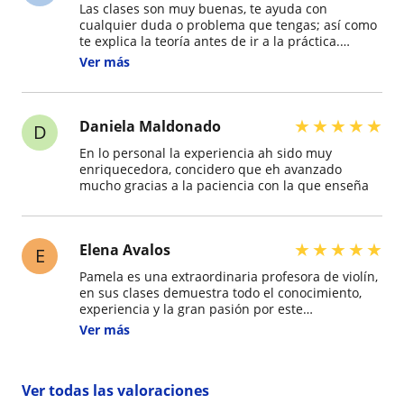
Las clases son muy buenas, te ayuda con
cualquier duda o problema que tengas; así como
te explica la teoría antes de ir a la práctica.
También es muy flexible en cuanto horarios, por
Ver más
lo que fácilmente puedes encontrar un horario
que se adapte a tu rutina.
★
★
★
★
★
Daniela Maldonado
D
En lo personal la experiencia ah sido muy
enriquecedora, concidero que eh avanzado
mucho gracias a la paciencia con la que enseña
★
★
★
★
★
Elena Avalos
E
Pamela es una extraordinaria profesora de violín,
en sus clases demuestra todo el conocimiento,
experiencia y la gran pasión por este
instrumento; además de tener un excelente trato,
Ver más
super profesional, dedicada, amable y paciente
para los que empezamos desde cero. Con ella
aprendes todo lo necesario para tocar el violín,
Ver todas las valoraciones
así como solfeo, escalas, afinación, teoría musical