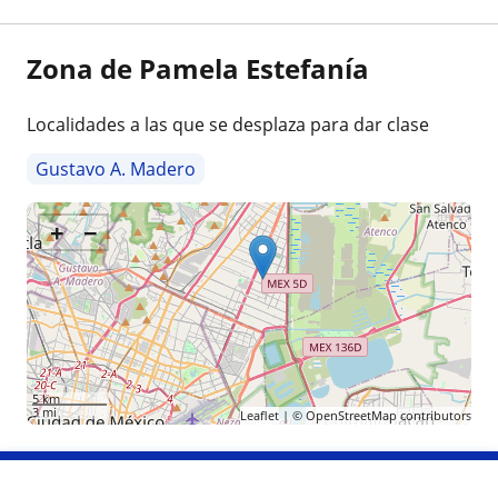
Zona de Pamela Estefanía
Localidades a las que se desplaza para dar clase
Gustavo A. Madero
+
−
5 km
3 mi
Leaflet
| ©
OpenStreetMap
contributors