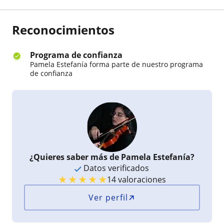
y mucho más. Las clases son completamente
personalizadas, enfocándose en tus necesidades
y a tu ritmo, desde la primera clase aprendes
Reconocimientos
mucho. La mejor profesora de violín que he
tenido.
Programa de confianza
Pamela Estefanía forma parte de nuestro programa
de confianza
¿Quieres saber más de Pamela Estefanía?
Datos verificados
★
★
★
★
★
14 valoraciones
Ver perfil