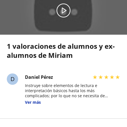
1 valoraciones de alumnos y ex-
alumnos de Miriam
★
★
★
★
★
Daniel Pérez
D
Instruye sobre elementos de lectura e
interpretación básicos hasta los más
complicados; por lo que no se necesita de
experiencia musical previa. Asesora sobre el
Ver más
instrumento y sus accesorios según su eficiencia
y calidad. Es muy tranquila y agradable.