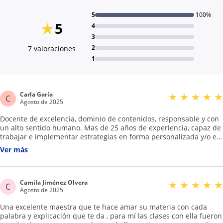
5
100%
★
5
4
3
2
7 valoraciones
1
Carla Garía
★
★
★
★
★
C
Agosto de 2025
Docente de excelencia, dominio de contenidos, responsable y con
un alto sentido humano. Mas de 25 años de experiencia, capaz de
trabajar e implementar estrategias en forma personalizada y/o en
equipo. Con su entrenamiento los alumnos han obtenido los
Ver más
mejores resultados en ingreso a Bachillerato y Universidad
Camila Jiménez Olvera
★
★
★
★
★
C
Agosto de 2025
Una excelente maestra que te hace amar su materia con cada
palabra y explicación que te da , para mí las clases con ella fueron