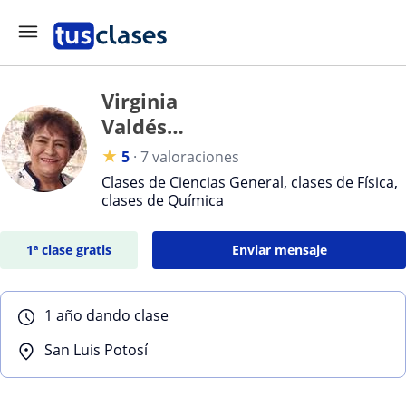
Virginia
Valdés
Lozano
★
5
·
7 valoraciones
Valdés
Clases de Ciencias General, clases de Física,
Lozano
clases de Química
1ª clase gratis
Enviar mensaje
1 año dando clase
San Luis Potosí