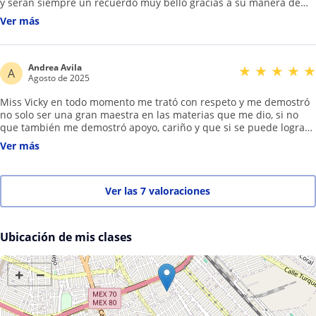
y serán siempre un recuerdo muy bello gracias a su manera de
enseñar con tanta paciencia y amor , en mi opinión una de las
Ver más
mejores maestras que puede haber tenido en una etapa tan
complicada de mi formación como lo es la secundaria .
Andrea Avila
★
★
★
★
★
A
Agosto de 2025
Miss Vicky en todo momento me trató con respeto y me demostró
no solo ser una gran maestra en las materias que me dio, si no
que también me demostró apoyo, cariño y que si se puede lograr
ser una maestra que cumple enormemente y se enfoca en su
Ver más
trabajo, cumple exactamente las expectativas como maestra. Me
dio clases los tres años de secundaria y me lleve muchas
enseñanzas y aprendizajes en su materia y como persona, estimo
mucho a la miss ya que en todo momento me apoyó y me sigue
Ver las 7 valoraciones
apoyando hasta el día de hoy.
Ubicación de mis clases
+
−