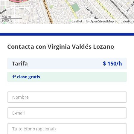
500 m
2000 ft
Leaflet
| ©
OpenStreetMap
contributors
Contacta con Virginia Valdés Lozano
Tarifa
$
150
/h
1ª clase gratis