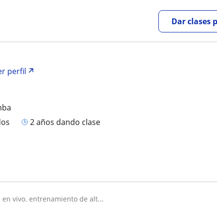
Dar clases 
r perfil
mba
dos
2 años dando clase
e en vivo. entrenamiento de alt...