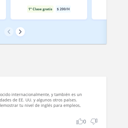
1ª Clase gratis
$
200
/H
1ª Clase gr
ocido internacionalmente, y también es un
idades de EE. UU. y algunos otros países.
 demostrar tu nivel de inglés para empleos,
0