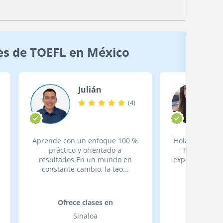
es de TOEFL en México
Julián
(
4
)
Aprende con un enfoque 100 %
Hola!! Soy NAN
práctico y orientado a
TICS con má
resultados En un mundo en
experiencia do
constante cambio, la teo...
en Pe
Ofrece clases en
Ofrece
Sinaloa
Estado 