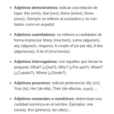
Adjetivos demostrativos:
i
ndican una relación de
lugar: this (esto), that (eso), these (estos), those
(esos). Siempre se refieren al sustantivo y no son
tantos como en español.
Adjetivos cuantitativos:
s
e refieren a cantidades de
forma imprecisa: Many (mucho/s), some (alguno/s),
any (alguno/s, ninguno), A couple of (un par de), A few
(algunos/as), A lot of (muchos/as).
Adjetivos interrogativos:
s
on aquellos que inician la
pregunta: What? (¿Qué?), Why? (¿Por qué?), When?
(¿Cuándo?), Where (¿Dónde?).
Adjetivos posesivos:
i
ndican pertenencia: My (mí),
Your (tu), Her (de ella), Their (de ellos/as, suyo)….
Adjetivos numerales o numéricos:
d
eterminan una
cantidad numérica en el nombre. Ejemplos: one
(uno/a), first (primero), ten (diez)…