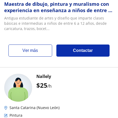
Maestra de dibujo, pintura y muralismo con
experiencia en enseñanza a niños de entre 6
a 12 años
Antigua estudiante de artes y diseño que imparte clases
básicas e intermedias a niños de entre 6 a 12 años, desde
caricatura, trazos, bocet...
ver más
Contactar
Nallely
$
25
/h
Santa Catarina (Nuevo León)
Pintura