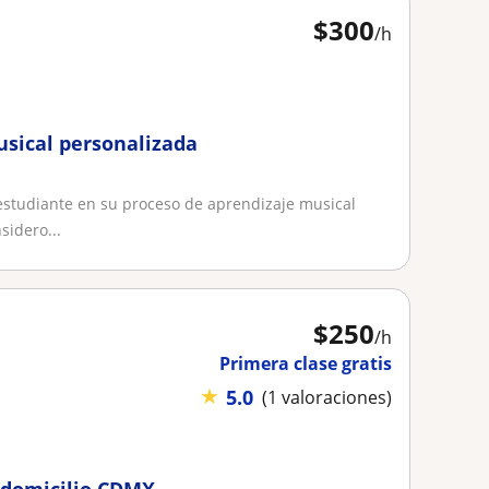
$
300
/h
usical personalizada
 estudiante en su proceso de aprendizaje musical
idero...
$
250
/h
Primera clase gratis
★
5.0
(1 valoraciones)