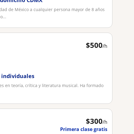
a domicilio CDMX
iudad de México a cualquier persona mayor de 8 años
o...
$
500
/h
 individuales
s en teoría, crítica y literatura musical. Ha formado
$
300
/h
Primera clase gratis