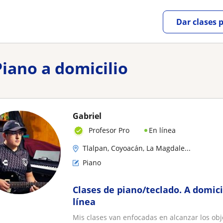
Dar clases 
Piano a domicilio
Gabriel
En línea
Profesor Pro
Tlalpan, Coyoacán, La Magdale...
Piano
Clases de piano/teclado. A domic
línea
Mis clases van enfocadas en alcanzar los ob