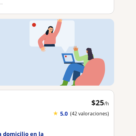
..
$
25
/h
★
5.0
(42 valoraciones)
a domicilio en la