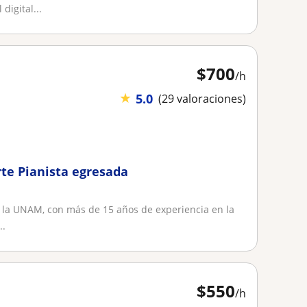
digital...
$
700
/h
★
5.0
(29 valoraciones)
rte Pianista egresada
e la UNAM, con más de 15 años de experiencia en la
..
$
550
/h