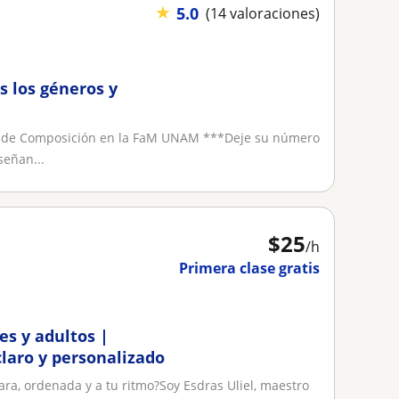
★
5.0
(14 valoraciones)
s los géneros y
te de Composición en la FaM UNAM ***Deje su número
señan...
$
25
/h
Primera clase gratis
es y adultos |
laro y personalizado
ra, ordenada y a tu ritmo?Soy Esdras Uliel, maestro