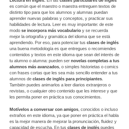
Lectura
en inglés:
En las
clases particulares de inglés
es común que el maestro o maestra entreguen textos de
distinto tipo para que los alumnos y alumnas puedan
aprender nuevas palabras y conceptos, y practicar sus
habilidades de lectura. Leer es muy importante: de este
modo
se incorpora más vocabulario
y se recuerda
mejor la ortografía y gramática del idioma que se está
aprendiendo. Por eso, para potenciar tus
clases de inglés
una buena metodología es que entregues o recomiendes
contenidos y textos en este idioma que sean del interés de
tu alumno o alumna: pueden ser
novelas completas a tus
alumnos más avanzados
, o simples historietas o comics
con frases cortas que les sea más sencillo entender a tus
alumnos de
clases de inglés para principiantes
.
También puedes animarlos a leer diarios extranjeros o
revistas, o cualquier otro contenido que les interese y que
les permita poner en práctica sus conocimientos.
Motívelos a conversar con amigos
, conocidos o incluso
extraños en este idioma, ya que poner en práctica el habla
es la mejor manera de mejorar la pronunciación, fluidez y
capacidad de escucha. En tus
clases de inglés
puedes