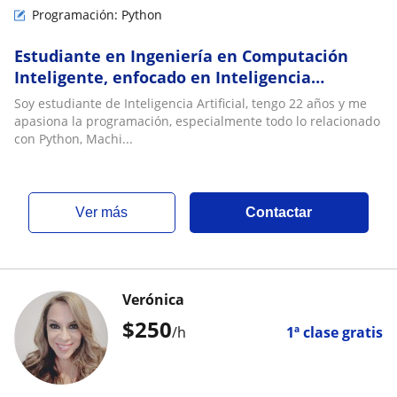
Programación: Python
Estudiante en Ingeniería en Computación
Inteligente, enfocado en Inteligencia
Artificial
Soy estudiante de Inteligencia Artificial, tengo 22 años y me
apasiona la programación, especialmente todo lo relacionado
con Python, Machi...
ver más
Contactar
Verónica
$
250
/h
1ª clase gratis