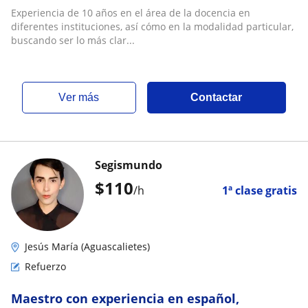
Historia
Experiencia de 10 años en el área de la docencia en
diferentes instituciones, así cómo en la modalidad particular,
buscando ser lo más clar...
ver más
Contactar
Segismundo
$
110
/h
1ª clase gratis
Jesús María (Aguascalietes)
Refuerzo
Maestro con experiencia en español,