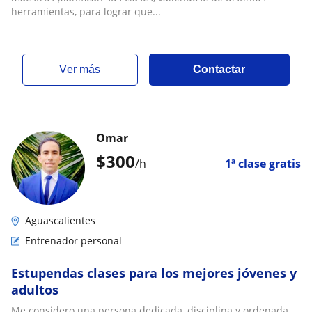
herramientas, para lograr que...
ver más
Contactar
Omar
$
300
/h
1ª clase gratis
Aguascalientes
Entrenador personal
Estupendas clases para los mejores jóvenes y
adultos
Me considero una persona dedicada, disciplina y ordenada.