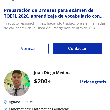
Preparación de 2 meses para exámen de
TOEFL 2026, aprendizaje de vocabulario con
500 palabras y conversación 101 para su
Traductor español-ingles, haciendo traducciones en llamadas
practica
de call center en la Linea de Emergencia dentro de USA
ver más
Contactar
Juan Diego Medina
$
200
/h
1ª clase gratis
Aguascalientes
Matemáticas: Matemáticas aplicadas