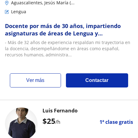
Aguascalientes, Jesús María (...
Lengua
Docente por más de 30 años, impartiendo
asignaturas de áreas de Lengua y
comunicación. Combino lo profesional con la
- Más de 32 años de experiencia respaldan mi trayectoria en
docencia
la docencia, desempeñándome en áreas como español,
recursos humanos, administra...
ver más
Contactar
Luis Fernando
$
25
/h
1ª clase gratis