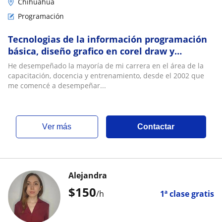
Chihuahua
Programación
Tecnologias de la información programación
básica, diseño grafico en corel draw y
photoshop
He desempeñado la mayoría de mi carrera en el área de la
capacitación, docencia y entrenamiento, desde el 2002 que
me comencé a desempeñar...
ver más
Contactar
Alejandra
$
150
/h
1ª clase gratis