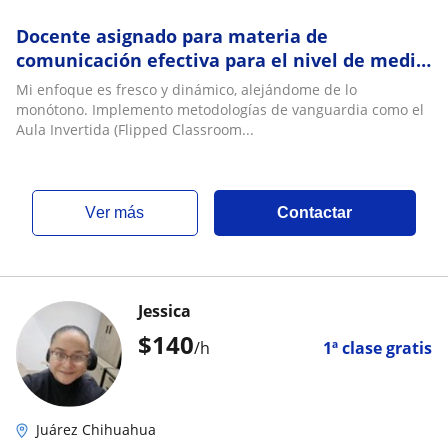
Docente asignado para materia de
comunicación efectiva para el nivel de media
superior
Mi enfoque es fresco y dinámico, alejándome de lo
monótono. Implemento metodologías de vanguardia como el
Aula Invertida (Flipped Classroom...
ver más
Contactar
Jessica
$
140
/h
1ª clase gratis
Juárez Chihuahua