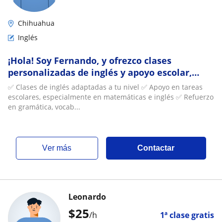
Chihuahua
Inglés
¡Hola! Soy Fernando, y ofrezco clases
personalizadas de inglés y apoyo escolar,
ideales para niños, jóvenes y adultos
✅ Clases de inglés adaptadas a tu nivel ✅ Apoyo en tareas
escolares, especialmente en matemáticas e inglés ✅ Refuerzo
en gramática, vocab...
ver más
Contactar
Leonardo
$
25
/h
1ª clase gratis