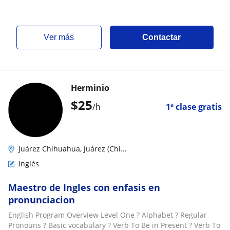
ver más
Contactar
Herminio
$
25
/h
1ª clase gratis
Juárez Chihuahua, Juárez (Chi...
Inglés
Maestro de Ingles con enfasis en
pronunciacion
English Program Overview Level One ? Alphabet ? Regular
Pronouns ? Basic vocabulary ? Verb To Be in Present ? Verb To