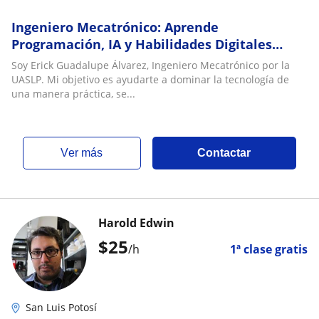
Ingeniero Mecatrónico: Aprende
Programación, IA y Habilidades Digitales
desde cero
Soy Erick Guadalupe Álvarez, Ingeniero Mecatrónico por la
UASLP. Mi objetivo es ayudarte a dominar la tecnología de
una manera práctica, se...
ver más
Contactar
Harold Edwin
$
25
/h
1ª clase gratis
San Luis Potosí