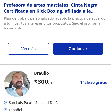
Profesora de artes marciales, Cinta Negra
Certificada en Kick Boxing, afiliada a la
Federación Mexicana de Kick Boxing WM. A.C
Plan de trabajo personalizado, adapto la práctica de acuerdo
a tu nivel, tus intereses y tus propósitos. Sigo el programa
técnico oficial d...
ver más
Contactar
Braulio
$
300
/h
1ª clase gratis
San Luis Potosí, Soledad De G...
Español