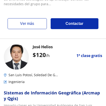
necesidades del grupo para...
ver más
Contactar
José Helios
$
120
/h
1ª clase gratis
San Luis Potosí, Soledad De G...
Ingenieria
Sistemas de Información Geográfica (Arcmap
y Qgis)
Imparto clases en la Universidad Autónoma de San Luis