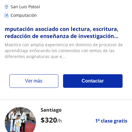
San Luis Potosí
Computación
mputación asociado con lectura, escritura,
redacción de enseñanza de investigación
escolar
Maestra con amplia experiencia en dominio de procesos de
aprendizaje enfocando los contenidos con temas de las
diferentes asignaturas que e...
ver más
Contactar
Santiago
$
320
/h
1ª clase gratis