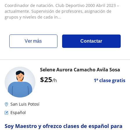
de nivel principiante hasta grado de
Coordinador de natación. Club Deportivo 2000 Abril 2023 –
competen
actualmente. Supervisión de profesores, asignación de
grupos y niveles de cada in...
ver más
Contactar
Selene Aurora Camacho Avila Sosa
$
25
/h
1ª clase gratis
San Luis Potosí
Español
Soy Maestro y ofrezco clases de español para