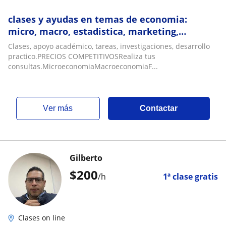
clases y ayudas en temas de economia:
micro, macro, estadistica, marketing,
finanzas. CONSULTA PRECIO
Clases, apoyo académico, tareas, investigaciones, desarrollo
practico.PRECIOS COMPETITIVOSRealiza tus
consultas.MicroeconomiaMacroeconomiaF...
ver más
Contactar
Gilberto
$
200
/h
1ª clase gratis
Clases on line