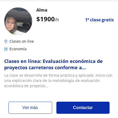
Alma
$
1900
/h
1ª clase gratis
Clases on line
Economía
Clases en línea: Evaluación económica de
proyectos carreteros conforme a
lineamientos de la SHCP
La clase se desarrolla de forma práctica y aplicada. Inicio con
una explicación clara de la metodología de evaluación
económica de proyecto...
ver más
Contactar