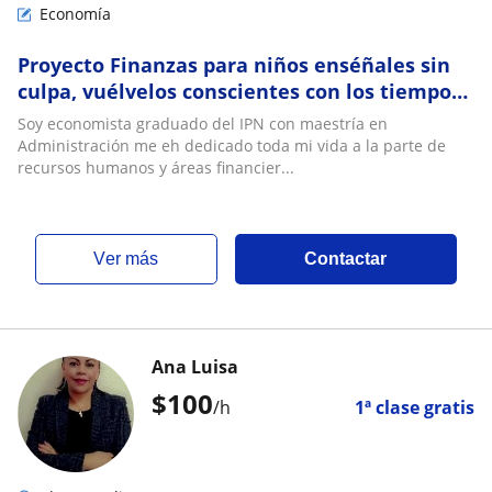
Economía
Proyecto Finanzas para niños enséñales sin
culpa, vuélvelos conscientes con los tiempos
de hoy
Soy economista graduado del IPN con maestría en
Administración me eh dedicado toda mi vida a la parte de
recursos humanos y áreas financier...
ver más
Contactar
Ana Luisa
$
100
/h
1ª clase gratis