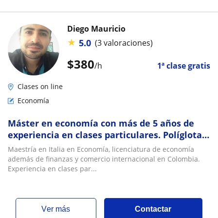
Diego Mauricio
★
5.0
(3 valoraciones)
$
380
/h
1ª clase gratis
Clases on line
Economía
Máster en economía con más de 5 años de
experiencia en clases particulares. Políglota.
*NO HAGO EXÁMENES
Maestría en Italia en Economía, licenciatura de economía
además de finanzas y comercio internacional en Colombia.
Experiencia en clases par...
ver más
Contactar