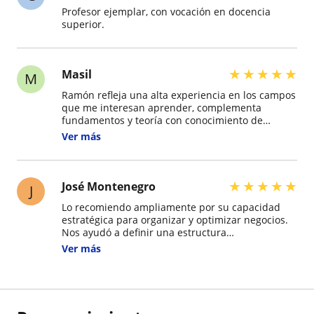
Profesor ejemplar, con vocación en docencia
superior.
★
★
★
★
★
Masil
M
Ramón refleja una alta experiencia en los campos
que me interesan aprender, complementa
fundamentos y teoría con conocimiento de
experiencias y es más fácil para mi entenderlo e
Ver más
interiorizarlo, lo recomiendo ampliamente como
sinodal
★
★
★
★
★
José Montenegro
J
Lo recomiendo ampliamente por su capacidad
estratégica para organizar y optimizar negocios.
Nos ayudó a definir una estructura
organizacional clara y, lo más importante, a
Ver más
establecer los KPIs correctos para medir lo que
realmente importa. Su enfoque es práctico,
directo y orientado a resultados.