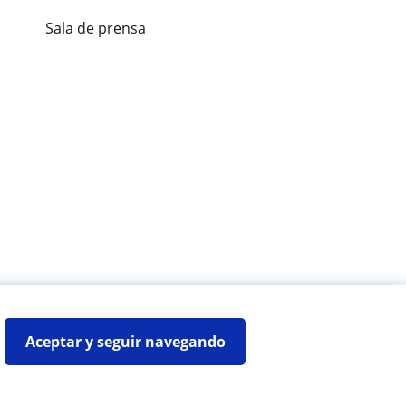
Sala de prensa
es de alumnos
Aceptar y seguir navegando
Mapa web:
Profesores particulares