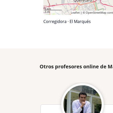
5 km
3 mi
Leaflet
| ©
OpenStreetMap
cont
Corregidora
·
El Marqués
Otros profesores online de 