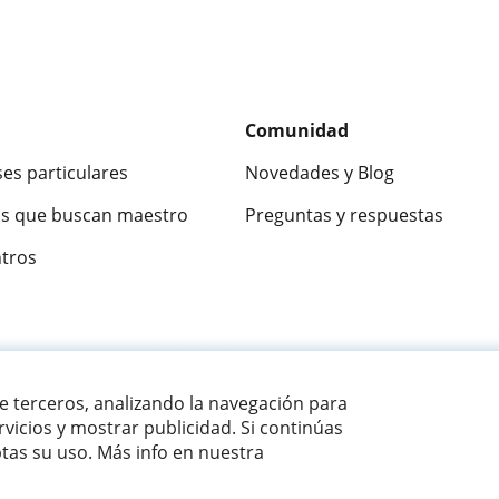
Comunidad
ses particulares
Novedades y Blog
s que buscan maestro
Preguntas y respuestas
ntros
ca
9,5/10
★★★★★
9,5/10
305826
opinion
de terceros, analizando la navegación para
vicios y mostrar publicidad. Si continúas
as su uso. Más info en nuestra