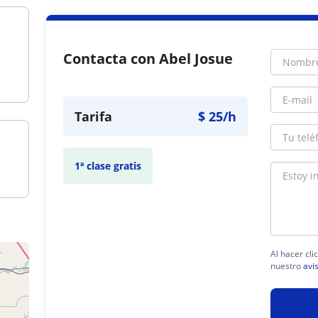
Contacta con Abel Josue
Tarifa
$
25
/h
1ª clase gratis
Al hacer cli
nuestro
avi