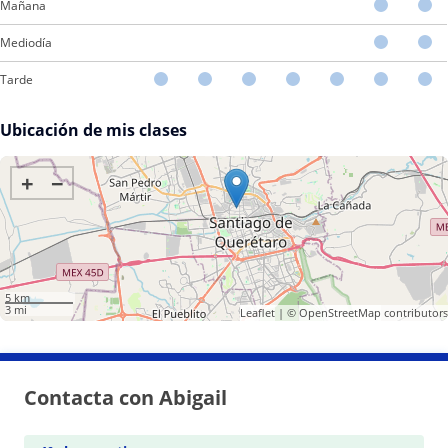
Mañana
Mediodía
Tarde
Ubicación de mis clases
+
−
5 km
3 mi
Leaflet
| ©
OpenStreetMap
contributors
Contacta con Abigail