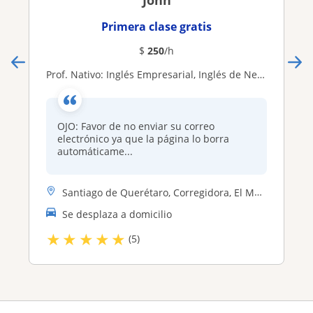
John
Primera clase gratis
$
250
/h
Prof. Nativo: Inglés Empresarial, Inglés de Negocios, Inglés Especializado, Inglés General e Inglés Básico. clases conversacionales
OJO: Favor de no enviar su correo
electrónico ya que la página lo borra
automáticame...
Santiago de Querétaro, Corregidora, El Marqués, Celaya, San Juan del R...
Se desplaza a domicilio
★
★
★
★
★
(5)