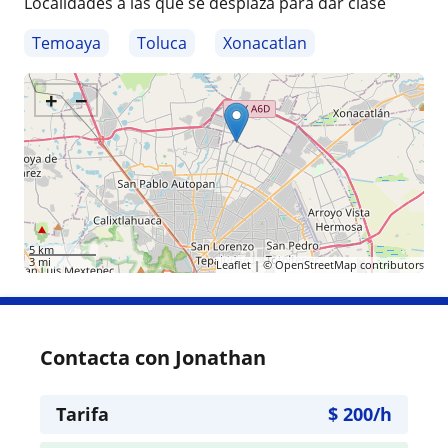
Localidades a las que se desplaza para dar clase
Temoaya
Toluca
Xonacatlan
+
−
5 km
3 mi
Leaflet
| ©
OpenStreetMap
contributors
Contacta con Jonathan
Tarifa
$
200
/h