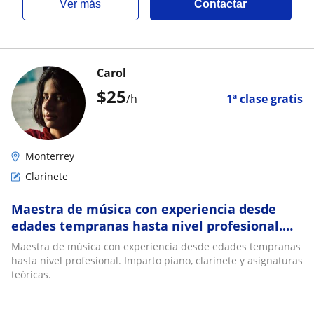
ver más
Contactar
Carol
$
25
/h
1ª clase gratis
Monterrey
Clarinete
Maestra de música con experiencia desde
edades tempranas hasta nivel profesional.
Imparto piano, clarinete y asignaturas
Maestra de música con experiencia desde edades tempranas
teóricas
hasta nivel profesional. Imparto piano, clarinete y asignaturas
teóricas.