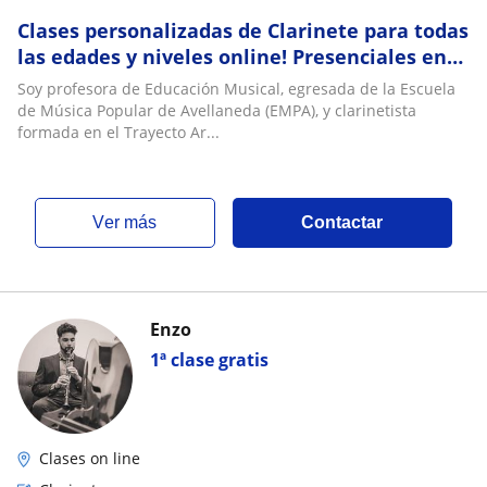
Clases personalizadas de Clarinete para todas
las edades y niveles online! Presenciales en
Barracas o Parque Patricios
Soy profesora de Educación Musical, egresada de la Escuela
de Música Popular de Avellaneda (EMPA), y clarinetista
formada en el Trayecto Ar...
ver más
Contactar
Enzo
1ª clase gratis
Clases on line