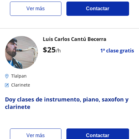
ver más
Contactar
Luis Carlos Cantú Becerra
$
25
/h
1ª clase gratis
Tlalpan
Clarinete
Doy clases de instrumento, piano, saxofon y
clarinete
ver más
Contactar