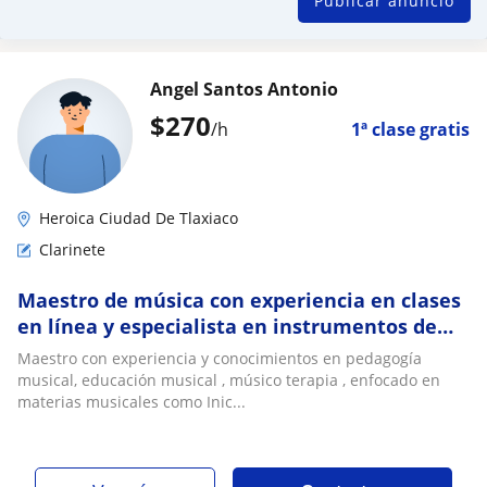
Publicar anuncio
Angel Santos Antonio
$
270
/h
1ª clase gratis
Heroica Ciudad De Tlaxiaco
Clarinete
Maestro de música con experiencia en clases
en línea y especialista en instrumentos de
viento madera (clarinete, saxofon)
Maestro con experiencia y conocimientos en pedagogía
musical, educación musical , músico terapia , enfocado en
materias musicales como Inic...