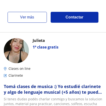
ver más
Contactar
Julieta
1ª clase gratis
Clases on line
Clarinete
Tomá clases de musica :) Yo estudié clarinete
y algo de lenguaje musical (+5 años) te puedo
ayudar
Si tenes dudas podés charlar conmigo y buscamos la solucion
juntos, material para practicar, canciones, solfeos, escucha