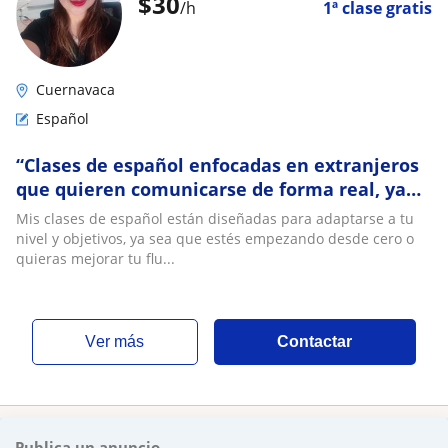
$
30
/h
1ª clase gratis
Cuernavaca
Español
“Clases de español enfocadas en extranjeros
que quieren comunicarse de forma real, ya
sea para viajar, vivir o trabajar.”
Mis clases de español están diseñadas para adaptarse a tu
nivel y objetivos, ya sea que estés empezando desde cero o
quieras mejorar tu flu...
ver más
Contactar
Publica un anuncio