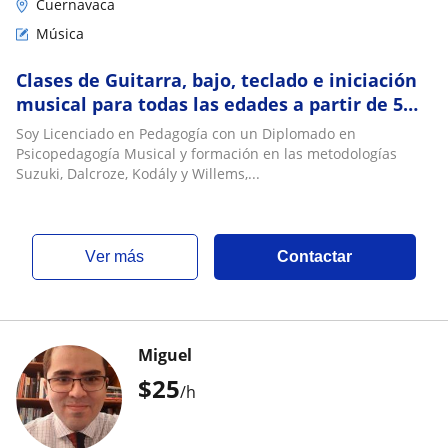
Cuernavaca
Música
Clases de Guitarra, bajo, teclado e iniciación
musical para todas las edades a partir de 5
años
Soy Licenciado en Pedagogía con un Diplomado en
Psicopedagogía Musical y formación en las metodologías
Suzuki, Dalcroze, Kodály y Willems,...
ver más
Contactar
Miguel
$
25
/h