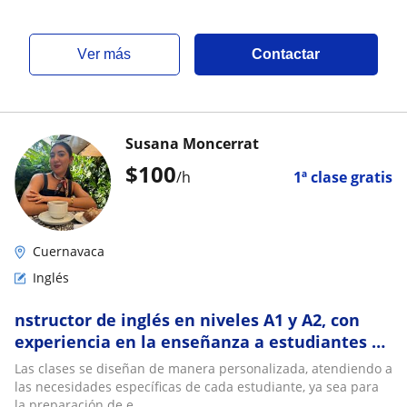
ver más
Contactar
Susana Moncerrat
$
100
/h
1ª clase gratis
Cuernavaca
Inglés
nstructor de inglés en niveles A1 y A2, con
experiencia en la enseñanza a estudiantes de
diversas edades, mediante metodologías co
Las clases se diseñan de manera personalizada, atendiendo a
las necesidades específicas de cada estudiante, ya sea para
la preparación de e...