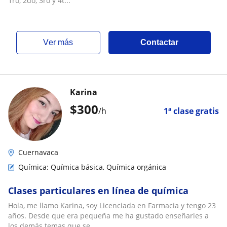
1ro, 2do, 3ro y 4t...
ver más
Contactar
Karina
$
300
/h
1ª clase gratis
Cuernavaca
Química: Química básica, Química orgánica
Clases particulares en línea de química
Hola, me llamo Karina, soy Licenciada en Farmacia y tengo 23
años. Desde que era pequeña me ha gustado enseñarles a
los demás temas que se...