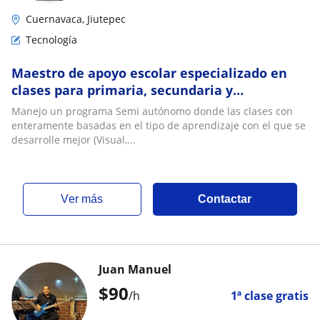
Cuernavaca, Jiutepec
Tecnología
Maestro de apoyo escolar especializado en
clases para primaria, secundaria y
Preparatoria de forma presencial
Manejo un programa Semi autónomo donde las clases con
enteramente basadas en el tipo de aprendizaje con el que se
desarrolle mejor (Visual,...
ver más
Contactar
Juan Manuel
$
90
/h
1ª clase gratis