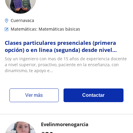
Cuernavaca
Matemáticas: Matemáticas básicas
Clases particulares presenciales (primera
opción) o en linea (segunda) desde nivel
básico hasta superior de matemáticas
Soy un ingeniero con mas de 15 años de experiencia docente
a nivel superior, proactivo, paciente en la enseñanza, con
dinamismo, te apoyo e...
ver más
Contactar
Evelinmorenogarcia