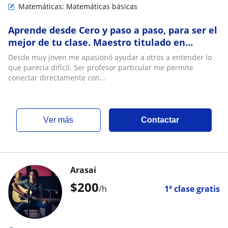
Matemáticas: Matemáticas básicas
Aprende desde Cero y paso a paso, para ser el
mejor de tu clase. Maestro titulado en
Ingeniería y con maestría
Desde muy joven me apasionó ayudar a otros a entender lo
que parecía difícil. Ser profesor particular me permite
conectar directamente con...
ver más
Contactar
Arasai
$
200
/h
1ª clase gratis