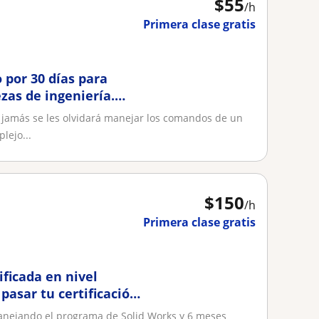
$
55
/h
Primera clase gratis
 por 30 días para
zas de ingeniería.
e jamás se les olvidará manejar los comandos de un
lejo...
$
150
/h
Primera clase gratis
ificada en nivel
pasar tu certificación
manejando el programa de Solid Works y 6 meses