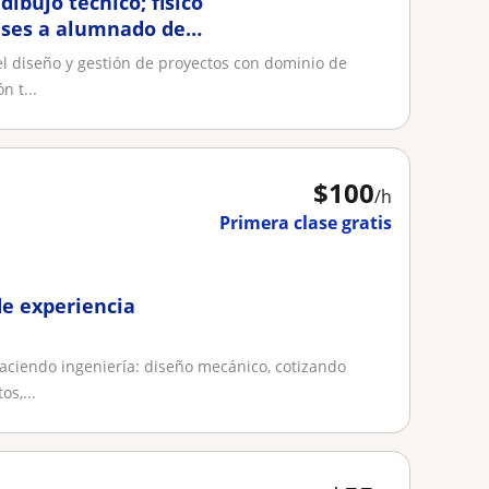
ibujo tecnico; fisico
ases a alumnado de
el diseño y gestión de proyectos con dominio de
n t...
$
100
/h
Primera clase gratis
de experiencia
haciendo ingeniería: diseño mecánico, cotizando
s,...