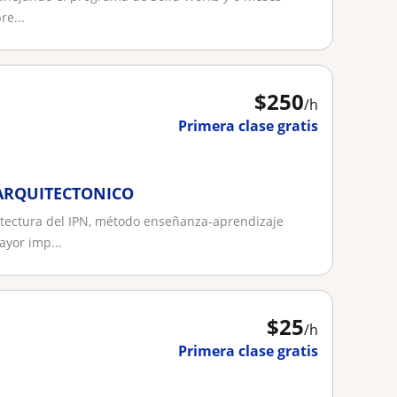
re...
$
250
/h
Primera clase gratis
 ARQUITECTONICO
itectura del IPN, método enseñanza-aprendizaje
yor imp...
$
25
/h
Primera clase gratis