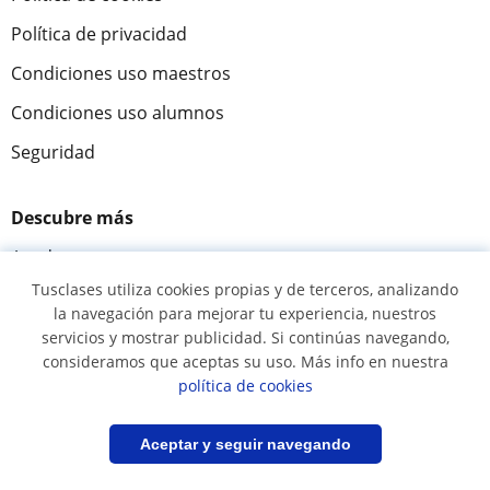
Política de privacidad
Condiciones uso maestros
Condiciones uso alumnos
Seguridad
Descubre más
Ayuda
Tusclases utiliza cookies propias y de terceros, analizando
Cómo funciona
la navegación para mejorar tu experiencia, nuestros
Acceso profesores
servicios y mostrar publicidad. Si continúas navegando,
consideramos que aceptas su uso. Más info en nuestra
Acceso a alumnos
política de cookies
Misión y visión
Filtrar
Guardar búsqueda
Aceptar y seguir navegando
Tusclases en el mundo