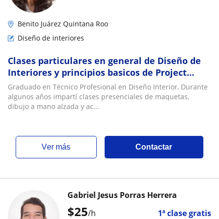
Benito Juárez Quintana Roo
Diseño de interiores
Clases particulares en general de Diseño de
Interiores y principios basicos de Project
Manager
Graduado en Técnico Profesional en Diseño Interior, Durante
algunos años impartí clases presenciales de maquetas,
dibujo a mano alzada y ac...
ver más
Contactar
Gabriel Jesus Porras Herrera
$
25
/h
1ª clase gratis