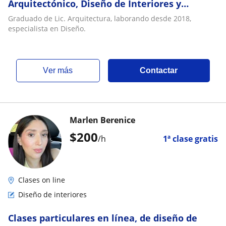
Arquitectónico, Diseño de Interiores y
software referentes a esto
Graduado de Lic. Arquitectura, laborando desde 2018,
especialista en Diseño.
ver más
Contactar
Marlen Berenice
$
200
/h
1ª clase gratis
Clases on line
Diseño de interiores
Clases particulares en línea, de diseño de