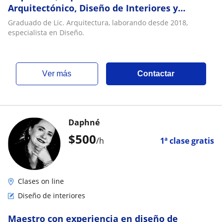
Arquitectónico, Diseño de Interiores y
software referentes a esto
Graduado de Lic. Arquitectura, laborando desde 2018,
especialista en Diseño.
ver más
Contactar
Daphné
$
500
/h
1ª clase gratis
Clases on line
Diseño de interiores
Maestro con experiencia en diseño de