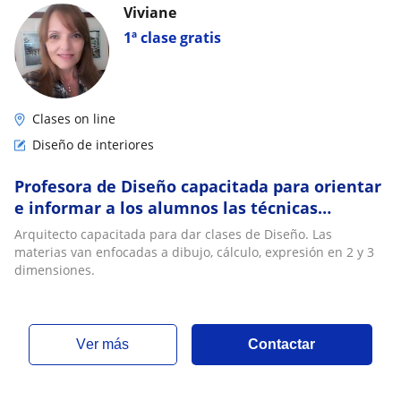
Viviane
1ª clase gratis
Clases on line
Diseño de interiores
Profesora de Diseño capacitada para orientar
e informar a los alumnos las técnicas
apropiadas para desarrollar el diseño de
Arquitecto capacitada para dar clases de Diseño. Las
espaci
materias van enfocadas a dibujo, cálculo, expresión en 2 y 3
dimensiones.
ver más
Contactar