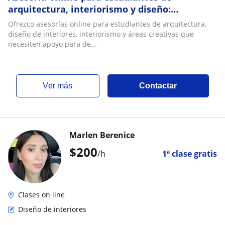
arquitectura, interiorismo y diseño:
proyectos, moodboards, láminas y
Ofrezco asesorías online para estudiantes de arquitectura,
presentación visual
diseño de interiores, interiorismo y áreas creativas que
necesiten apoyo para de...
ver más
Contactar
Marlen Berenice
$
200
/h
1ª clase gratis
Clases on line
Diseño de interiores