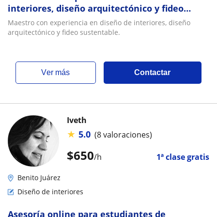
interiores, diseño arquitectónico y fideo
sustentable
Maestro con experiencia en diseño de interiores, diseño
arquitectónico y fideo sustentable.
ver más
Contactar
Iveth
★
5.0
(8 valoraciones)
$
650
/h
1ª clase gratis
Benito Juárez
Diseño de interiores
Asesoría online para estudiantes de