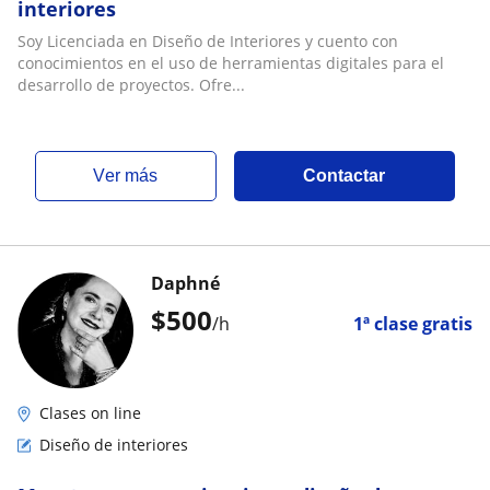
interiores
Soy Licenciada en Diseño de Interiores y cuento con
conocimientos en el uso de herramientas digitales para el
desarrollo de proyectos. Ofre...
ver más
Contactar
Daphné
$
500
/h
1ª clase gratis
Clases on line
Diseño de interiores