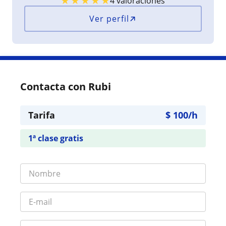
★
★
★
★
★
4 valoraciones
Ver perfil
Contacta con Rubi
Tarifa
$
100
/h
1ª clase gratis