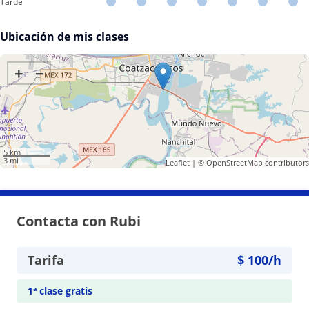
Tarde
Ubicación de mis clases
+
−
5 km
3 mi
Leaflet
| ©
OpenStreetMap
contributors
Contacta con Rubi
Tarifa
$
100
/h
1ª clase gratis