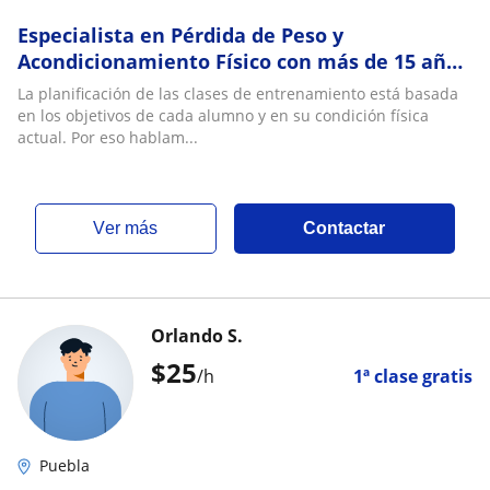
Especialista en Pérdida de Peso y
Acondicionamiento Físico con más de 15 años
de experiencia profesional
La planificación de las clases de entrenamiento está basada
en los objetivos de cada alumno y en su condición física
actual. Por eso hablam...
ver más
Contactar
Orlando S.
$
25
/h
1ª clase gratis
Puebla