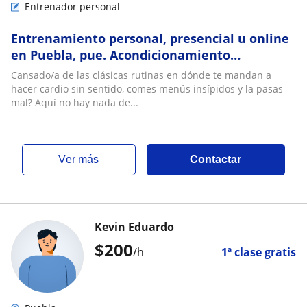
Entrenador personal
Entrenamiento personal, presencial u online
en Puebla, pue. Acondicionamiento
físico,trabajo de fuerza, entrenamientos
Cansado/a de las clásicas rutinas en dónde te mandan a
enfocados en estética, preparación física para
hacer cardio sin sentido, comes menús insípidos y la pasas
algún evento deportivo
mal? Aquí no hay nada de...
ver más
Contactar
Kevin Eduardo
$
200
/h
1ª clase gratis