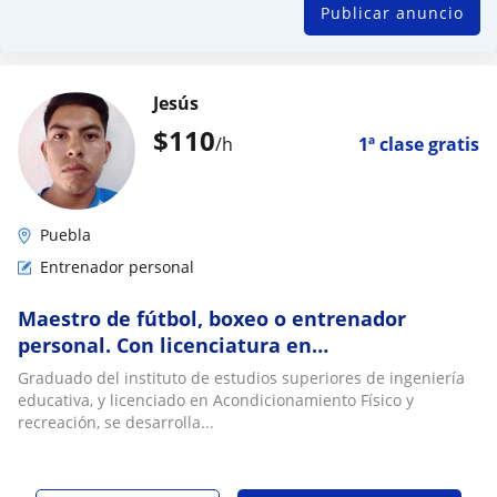
Publicar anuncio
Jesús
$
110
/h
1ª clase gratis
Puebla
Entrenador personal
Maestro de fútbol, boxeo o entrenador
personal. Con licenciatura en
Acondicionamiento Físico y recreación
Graduado del instituto de estudios superiores de ingeniería
educativa, y licenciado en Acondicionamiento Físico y
recreación, se desarrolla...