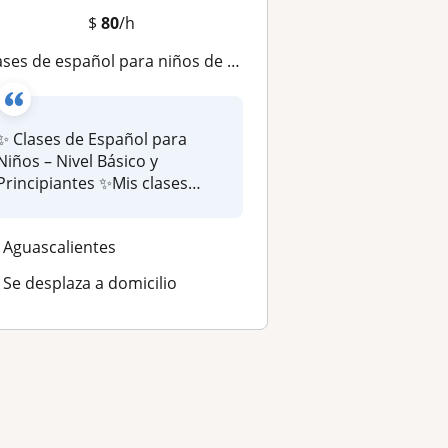
$
80
/h
s de español para niños de nivel básico y principiante, con actividades divertidas, aprendizaje guiado y atención personaliza
✨ Clases de Español para
Niños – Nivel Básico y
Principiantes ✨Mis clases
están dise...
Aguascalientes
Se desplaza a domicilio