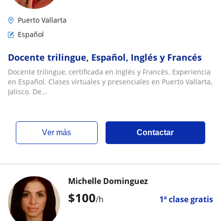
Puerto Vallarta
Español
Docente trilingue, Español, Inglés y Francés
Docente trilingue, certificada en Inglés y Francés. Experiencia
en Español. Clases virtuales y presenciales en Puerto Vallarta,
Jalisco. De...
ver más
Contactar
Michelle Dominguez
$
100
/h
1ª clase gratis