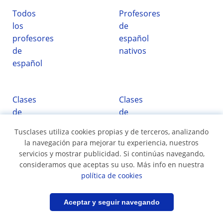
Todos
Profesores
los
de
profesores
español
de
nativos
español
Clases
Clases
de
de
español
conversación
Tusclases utiliza cookies propias y de terceros, analizando
de
la navegación para mejorar tu experiencia, nuestros
español
servicios y mostrar publicidad. Si continúas navegando,
consideramos que aceptas su uso. Más info en nuestra
política de cookies
Clases de español en...
Filtrar
Guardar búsqueda
Aceptar y seguir navegando