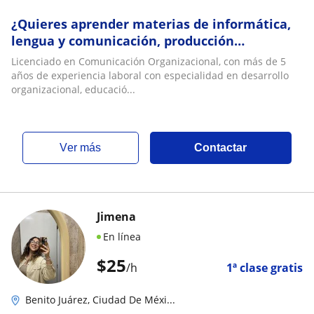
¿Quieres aprender materias de informática,
lengua y comunicación, producción
multimedia y animación 2D y 3D?
Licenciado en Comunicación Organizacional, con más de 5
años de experiencia laboral con especialidad en desarrollo
organizacional, educació...
ver más
Contactar
Jimena
En línea
$
25
/h
1ª clase gratis
Benito Juárez, Ciudad De Méxi...