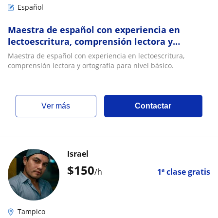
Español
Maestra de español con experiencia en
lectoescritura, comprensión lectora y
ortografía para nivel básico
Maestra de español con experiencia en lectoescritura,
comprensión lectora y ortografía para nivel básico.
ver más
Contactar
Israel
$
150
/h
1ª clase gratis
Tampico