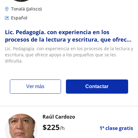
Tonalá (Jalisco)
Español
Lic. Pedagogía. con experiencia en los
procesos de la lectura y escritura, que ofrece
apoyo a los pequeños que se les dificulta
Lic. Pedagogía. con experiencia en los procesos de la lectura y
escritura, que ofrece apoyo a los pequeños que se les
dificulta.
ver más
Contactar
Raúl Cardozo
$
225
/h
1ª clase gratis