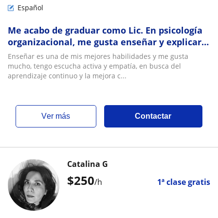
Español
Me acabo de graduar como Lic. En psicología
organizacional, me gusta enseñar y explicar
de manera clara Vivo en Tampico Tamps
Enseñar es una de mis mejores habilidades y me gusta
mucho, tengo escucha activa y empatía, en busca del
aprendizaje continuo y la mejora c...
ver más
Contactar
Catalina G
$
250
/h
1ª clase gratis