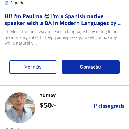
Español
Hi! I’m Paulina 😊 I’m a Spanish native
speaker with a BA in Modern Languages by
UNAM and recently certified as an Spanish
I believe the best way to learn a language is by using it, not
Teacher
memorizing rules.I’ll help you express yourself confidently
while naturally...
ver más
Contactar
Yumey
$
50
/h
1ª clase gratis