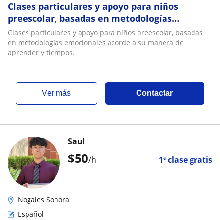
Clases particulares y apoyo para niños
preescolar, basadas en metodologías
emocionales acorde a su manera de aprender
Clases particulares y apoyo para niños preescolar, basadas
y tiempos
en metodologías emocionales acorde a su manera de
aprender y tiempos.
ver más
Contactar
Saul
$
50
/h
1ª clase gratis
Nogales Sonora
Español