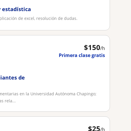
 estadística
plicación de excel, resolución de dudas.
$
150
/h
Primera clase gratis
diantes de
mentarias en la Universidad Autónoma Chapingo;
s rela...
$
25
/h