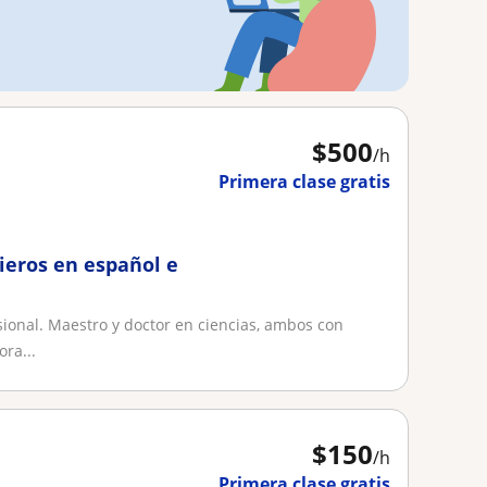
$
500
/h
Primera clase gratis
ieros en español e
sional. Maestro y doctor en ciencias, ambos con
ra...
$
150
/h
Primera clase gratis