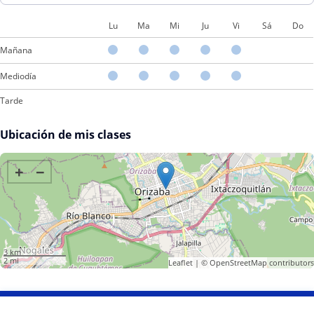
Lu
Ma
Mi
Ju
Vi
Sá
Do
Mañana
Mediodía
Tarde
Ubicación de mis clases
+
−
3 km
2 mi
Leaflet
| ©
OpenStreetMap
contributors