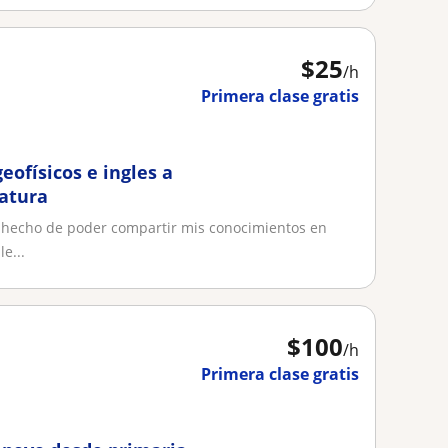
$
25
/h
Primera clase gratis
eofísicos e ingles a
iatura
el hecho de poder compartir mis conocimientos en
e...
$
100
/h
Primera clase gratis