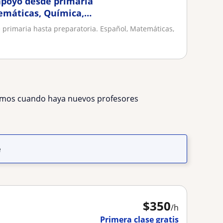
apoyo desde primaria
emáticas, Química,
 primaria hasta preparatoria. Español, Matemáticas,
remos cuando haya nuevos profesores
e
$
350
/h
Primera clase gratis