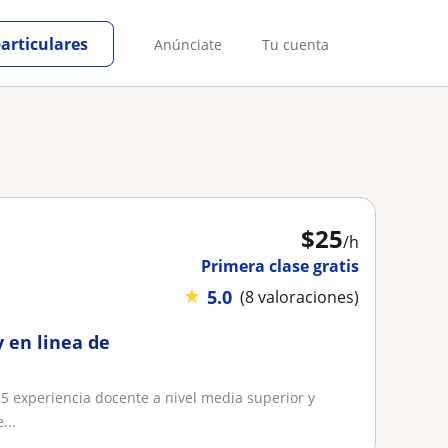
particulares
Anúnciate
Tu cuenta
$
25
/h
Primera clase gratis
★
5.0
(8 valoraciones)
y en linea de
 5 experiencia docente a nivel media superior y
...